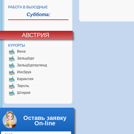
РАБОТА В ВЫХОДНЫЕ
Суббота:
АВСТРИЯ
КУРОРТЫ
Вена
Зальцбург
Зальцбургерленд
Инсбрук
Каринтия
Тироль
Штирия
Оставь заявку
On-line