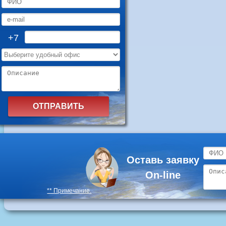
+7
Оставь заявку
On-line
** Примечание.