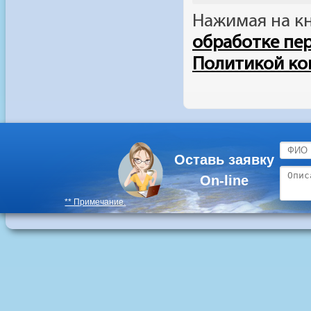
Оставь заявку
On-line
** Примечание.